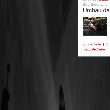
Blog-Bewertung: 
Umbau des
vorige Seite
|
1
nächste Seite