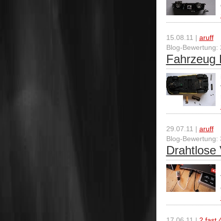
15.08.11 |
aruff
Blog-Bewertung: 
Fahrzeug 
29.07.11 |
aruff
Blog-Bewertung: 
Drahtlose
17.06.11 |
2 fast 