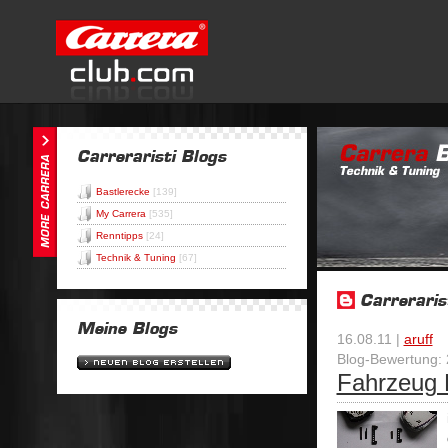
Bastlerecke
[139]
My Carrera
[535]
Renntipps
[24]
Technik & Tuning
[67]
16.08.11 |
aruff
Blog-Bewertung: 
Fahrzeug 