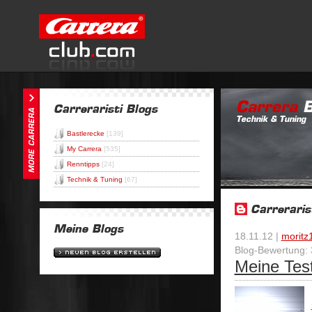
Bastlerecke
[139]
My Carrera
[535]
Renntipps
[24]
Technik & Tuning
[67]
18.11.12 |
moritz
Blog-Bewertung: 
Meine Test