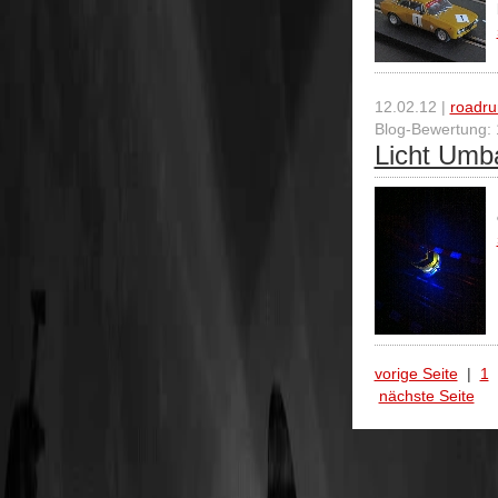
12.02.12 |
roadr
Blog-Bewertung: 
Licht Umb
vorige Seite
|
1
nächste Seite