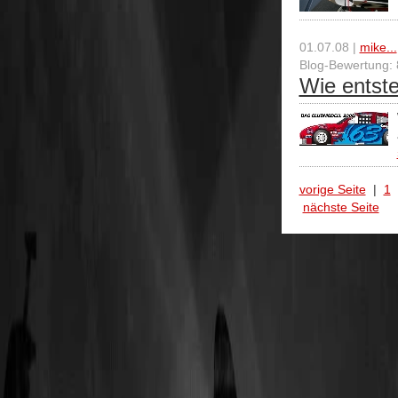
01.07.08 |
mike...
Blog-Bewertung: 
Wie entste
vorige Seite
|
1
nächste Seite