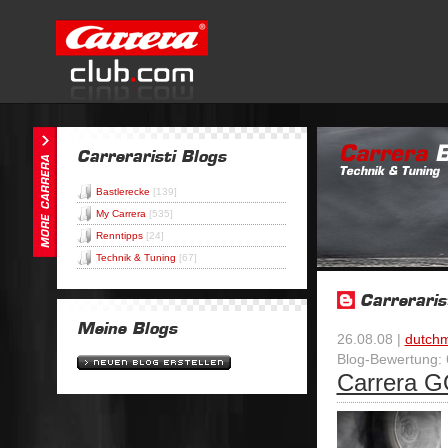
Bastlerecke
[139]
My Carrera
[535]
Renntipps
[24]
Technik & Tuning
[67]
26.08.08 |
dutch
Blog-Bewertung: 
Carrera G