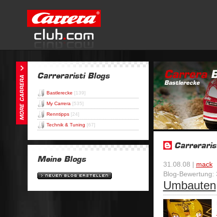
Bastlerecke
[139]
My Carrera
[535]
Renntipps
[24]
Technik & Tuning
[67]
31.08.08 |
mack
Blog-Bewertung: 
Umbauten