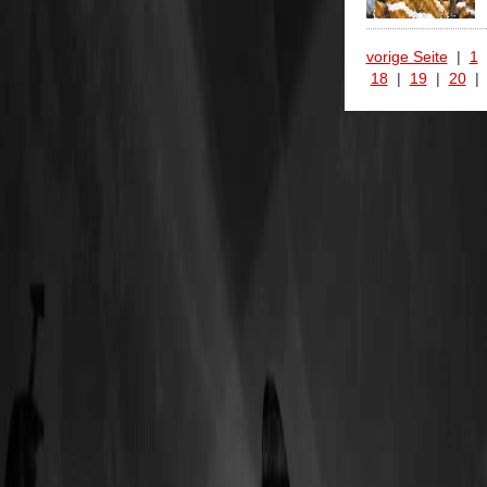
vorige Seite
|
1
18
|
19
|
20