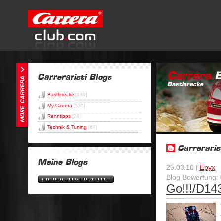
Bastlerecke
[139]
My Carrera
[535]
Renntipps
[24]
Technik & Tuning
[67]
25.03.10 |
Epyx
Blog-Bewertung: 
Go!!!/D143