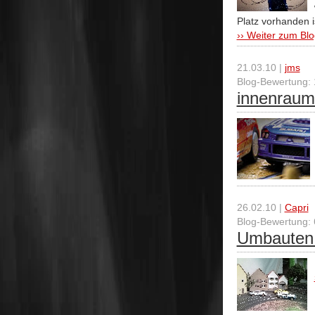
Platz vorhanden i
›› Weiter zum Blo
21.03.10 |
jms
Blog-Bewertung: 
innenraum
26.02.10 |
Capri
Blog-Bewertung: 
Umbauten 