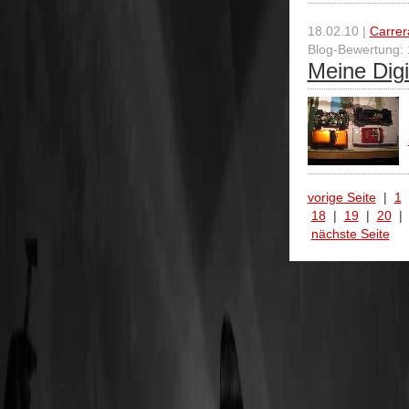
18.02.10 |
Carrer
Blog-Bewertung: 
Meine Dig
vorige Seite
|
1
18
|
19
|
20
nächste Seite