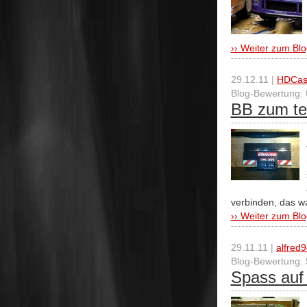
›› Weiter zum Blo
29.12.11 |
HDCas
Blog-Bewertung: 
BB zum te
verbinden, das wa
›› Weiter zum Blo
29.11.11 |
alfred
Blog-Bewertung: 
Spass auf