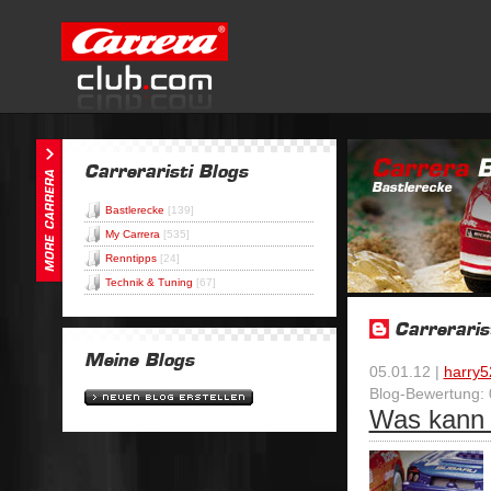
Bastlerecke
[139]
My Carrera
[535]
Renntipps
[24]
Technik & Tuning
[67]
05.01.12 |
harry5
Blog-Bewertung: 
Was kann 