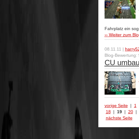
Fahrplatz ein sog.
›› Weiter zum Blo
08.11.11 |
harry5
Blog-Bewertung: 
CU umbau 
vorige Seite
|
1
18
|
19
|
20
nächste Seite