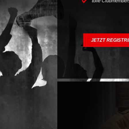
tolle Clubmembers
JETZT REGISTR