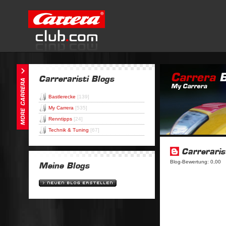
Bastlerecke
[139]
My Carrera
[535]
Renntipps
[24]
Technik & Tuning
[67]
Blog-Bewertung: 0,00